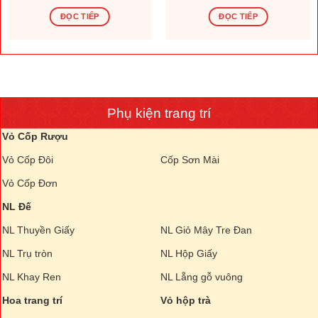
ĐỌC TIẾP
ĐỌC TIẾP
Phụ kiện trang trí
Vỏ Cốp Rượu
Vỏ Cốp Đôi
Cốp Sơn Mài
Vỏ Cốp Đơn
NL Đế
NL Thuyền Giấy
NL Giỏ Mây Tre Đan
NL Trụ tròn
NL Hộp Giấy
NL Khay Ren
NL Lẵng gỗ vuông
Hoa trang trí
Vỏ hộp trà