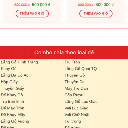
Giá
Giá
Giá
Giá
500.000
₫
500.000
₫
600.000
₫
600.000
₫
gốc
hiện
gốc
hiện
là:
tại
là:
tại
THÊM VÀO GIỎ
THÊM VÀO GIỎ
600.000 ₫.
là:
600.000 ₫.
là:
.000 ₫.
500.000 ₫.
500.000
Combo chia theo loại đế
Lẵng Gỗ Hình Trăng
Trụ Tròn
Khay Gỗ
Lẵng Gỗ Quai TQ
Lẵng Da Cổ Áo
Thuyền Gỗ
Hộp Giấy
Thuyền Da
Thuyền Giấy
Mây Tre Đan
Đế Khay Gỗ
Cốp Rượu
Trụ tròn kính
Lãng Gỗ Lục Giác
Đế Mây Tròn
Vali Lục Giác
Đế Khay Mây
Vali Chữ Nhật
Lẵng Gỗ Vuông
Túi trong
Đế tròn
Đế trứng