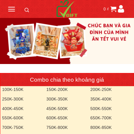
Skip
0
₫
to
content
Combo chia theo khoảng giá
100K-150K
150K-200K
200K-250K
250K-300K
300K-350K
350K-400K
400K-450K
450K-500K
500K-550K
550K-600K
600K-650K
650K-700K
700K-750K
750K-800K
800K-850K