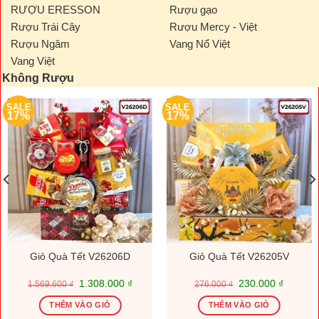
RƯỢU ERESSON
Rượu gạo
Rượu Trái Cây
Rượu Mercy - Việt
Rượu Ngâm
Vang Nổ Việt
Vang Việt
Không Rượu
SALE
SALE
17%
17%
Giỏ Quà Tết V26206D
Giỏ Quà Tết V26205V
Giá
Giá
Giá
Giá
1.308.000
₫
230.000
₫
1.569.600
₫
276.000
₫
gốc
hiện
gốc
hiện
là:
tại
là:
tại
THÊM VÀO GIỎ
THÊM VÀO GIỎ
1.569.600 ₫.
là:
276.000 ₫.
là: