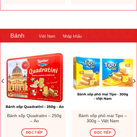
.000 ₫.
1.308.000 ₫.
230.000
Bánh
Việt Nam
Nhập khẩu
Bánh xốp Quadratini – 250g
Bánh xốp phô mai Tipo –
– Áo
300g – Việt Nam
ĐỌC TIẾP
ĐỌC TIẾP