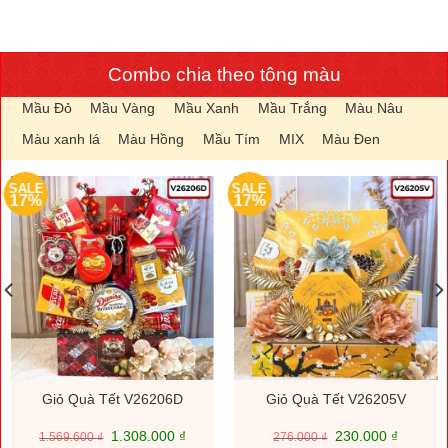
Combo chia theo tông màu
Mầu Đỏ
Mầu Vàng
Mầu Xanh
Mầu Trắng
Màu Nâu
Màu xanh lá
Màu Hồng
Mầu Tím
MIX
Màu Đen
SALE
SALE
17%
17%
Giỏ Quà Tết V26206D
Giỏ Quà Tết V26205V
Giá
Giá
Giá
Giá
1.308.000
₫
230.000
₫
1.569.600
₫
276.000
₫