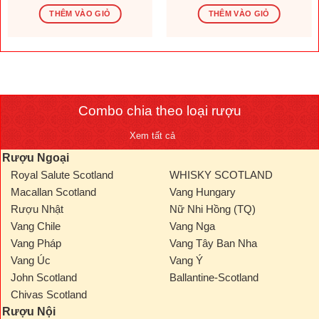
gốc
hiện
gốc
hiện
là:
tại
là:
tại
THÊM VÀO GIỎ
THÊM VÀO GIỎ
1.569.600 ₫.
là:
276.000 ₫.
là:
.000 ₫.
1.308.000 ₫.
230.000
Combo chia theo loại rượu
Xem tất cả
Rượu Ngoại
Royal Salute Scotland
WHISKY SCOTLAND
Macallan Scotland
Vang Hungary
Rượu Nhật
Nữ Nhi Hồng (TQ)
Vang Chile
Vang Nga
Vang Pháp
Vang Tây Ban Nha
Vang Úc
Vang Ý
John Scotland
Ballantine-Scotland
Chivas Scotland
Rượu Nội