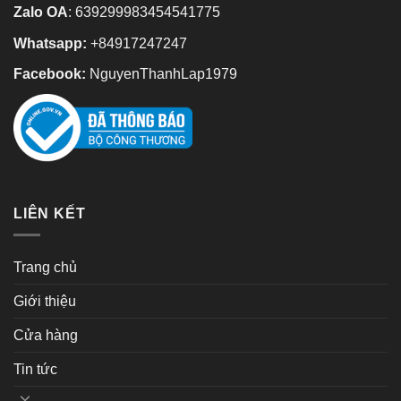
Zalo OA
:
639299983454541775
Whatsapp:
+84917247247
Facebook:
NguyenThanhLap1979
LIÊN KẾT
Trang chủ
Giới thiệu
Cửa hàng
Tin tức